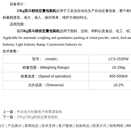
设备简介：
25Kg双斗粉状定量包装机
应用于工农业自动化生产自动定量包装，整个称
称量精度高，省力，省人，操作简单，维护方便的特点。
适用范围：
该
25Kg双斗粉状定量包装机
适用于面粉、淀粉、饲料以及食品、化工、轻
Applicable for automatic weighing and quantitative packing of wheat powder, starch, feed an
Industry, Light Industry &amp; Construction Industry etc.
技术参数：
型号：（model）
LCS-25SFW
称量范围：(Weighing Range)
10-25kg
称量速度：(Speed of operation)
400-500b/h
允许误差：(Tolerance)
±0.2%
上一篇：
半自动大剂量电子称重灌装机
下一篇：
25Kg/50Kg粉状定量包装机
简介
||
产品展示
||
新闻动态
||
技术支持
||
客户案例
||
包装样品
||
联系方式
||
销售网络
||
网