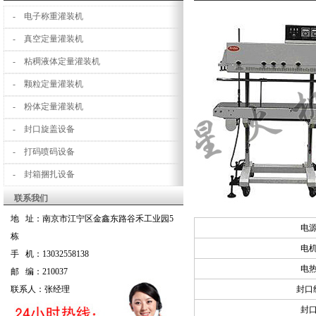
- 电子称重灌装机
- 真空定量灌装机
- 粘稠液体定量灌装机
- 颗粒定量灌装机
- 粉体定量灌装机
- 封口旋盖设备
- 打码喷码设备
- 封箱捆扎设备
联系我们
地 址：南京市江宁区金鑫东路谷禾工业园5
电
栋
电
手 机：13032558138
电
邮 编：210037
联系人：张经理
封口
封