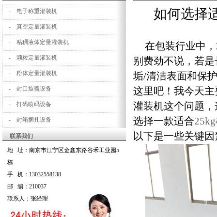
如何选择适
- 电子称重灌装机
- 真空定量灌装机
- 粘稠液体定量灌装机
在包装行业中，
- 颗粒定量灌装机
别费劲不说，若是
- 粉体定量灌装机
垢/清洁表面和保
- 封口旋盖设备
这里吧！我今天主
灌装机这个问题，
- 打码喷码设备
选择一款适合
25
- 封箱捆扎设备
以下是一些关键因
联系我们
地 址：南京市江宁区金鑫东路谷禾工业园5
栋
手 机：13032558138
邮 编：210037
联系人：张经理